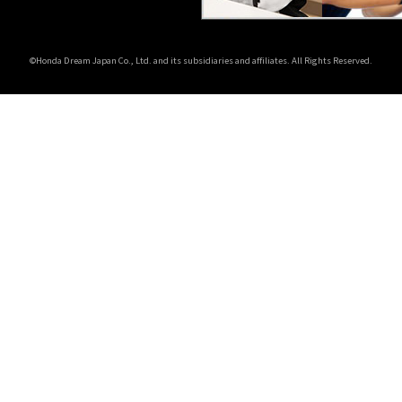
©Honda Dream Japan Co., Ltd. and its subsidiaries and affiliates. All Rights Reserved.