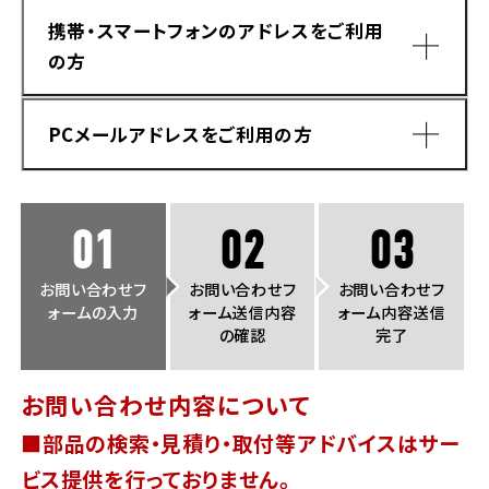
法人向けサービス
ホンダドリーム 葛飾
ホンダドリーム 一宮
ホンダドリーム 豊中
ホンダドリーム 福岡西
携帯・スマートフォンのアドレスをご利用
福島県
徳島県
の方
お問い合わせ
ホンダドリーム 大田
ホンダドリーム 豊橋
京都府
熊本県
ホンダドリーム 郡山
ホンダドリーム 徳島
PCメールアドレスをご利用の方
ホンダドリーム 立川
ホンダドリーム 名古屋上小田井
ホンダドリーム 京都伏見
ホンダドリーム 熊本
香川県
ホンダドリーム 京都右京
神奈川県
岐阜県
01
02
03
ホンダドリーム 高松
ホンダドリーム 磯子
ホンダドリーム 岐阜
ホンダドリーム 京都北山
お問い合わせフ
お問い合わせフ
お問い合わせフ
ォームの入力
ォーム送信内容
ォーム内容送信
高知県
ホンダドリーム 横浜都筑
の確認
完了
兵庫県
ホンダドリーム 高知
ホンダドリーム 横浜旭
お問い合わせ内容について
ホンダドリーム 神戸灘
■部品の検索・見積り・取付等アドバイスはサー
ホンダドリーム 川崎宮前
ドメイン指定受信手順
Yahoo!メールをご利用の方
ホンダドリーム 尼崎
ビス提供を行っておりません。