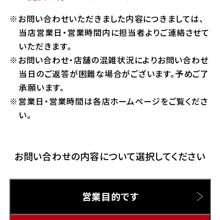
ホンダドリーム 横浜緑
お問い合わせいただきました内容につきましては、
ホンダドリーム 姫路
Hotmailをご利用の方
当店営業日・営業時間内に担当者よりご連絡させて
ホンダドリーム 西宮甲子園
いただきます。
千葉県
お問い合わせ・店舗の混雑状況によりお問い合わせ
Gmailをご利用の方
ホンダドリーム 船橋
当日のご返答が困難な場合がございます。予めご了
奈良県
承願います。
ホンダドリーム 松戸
営業日・営業時間は各店ホームページをご覧くださ
ホンダドリーム 奈良
い。
ホンダドリーム 蘇我
お問い合わせの内容について選択してください
埼玉県
ホンダドリーム ふかや花園
営業目的です
ホンダドリーム 鴻巣