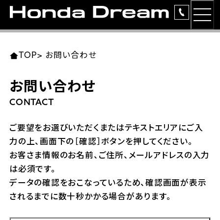
MEN
TOP
東北エリア 店舗一覧
関東エリア 店舗一覧
中部エリア 店舗一覧
近畿エリア 店舗一覧
中国・四国エリア 店舗一覧
九州エリア 店舗一覧
TOP
>
お問い合わせ
簡易お見積り
お問い合わせ
岩手県
東京都
愛知県
大阪府
岡山県
福岡県
ラインアップ
CONTACT
ホンダドリーム 盛岡
ホンダドリーム 世田谷
ホンダドリーム 名古屋中央
ホンダドリーム 堺
ホンダドリーム 岡山
ホンダドリーム 博多
安心のサービス
ご要望をお選びいただくまたはテキストエリアにご入
力の上、画面下の［確認］ボタンを押してください。
ホンダドリーム 西東京
ホンダドリーム 名古屋南
ホンダドリーム 箕面
ホンダドリーム 福岡東
レンタルバイク
宮城県
広島県
お客さま情報のお名前、ご住所、メールアドレスの入力
は必須です。
ホンダドリーム 練馬
ホンダドリーム 小牧
ホンダドリーム 藤井寺
ホンダドリーム 久留米
洋用品
ホンダドリーム 仙台泉
ホンダドリーム 広島
データの確認をおこなっているため、確認画面が表示
されるまでに数十秒かかる場合があります。
ホンダドリーム 板橋
ホンダドリーム 名古屋東
ホンダドリーム 東淀川
ホンダドリーム 福岡春日
イベント
ホンダドリーム 宮城岩沼
ホンダドリーム 福山