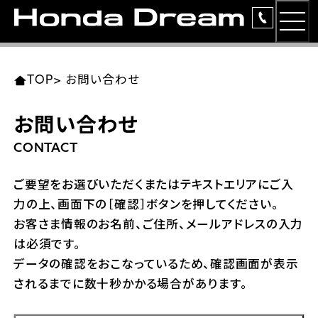
MEN
TOP
東北エリア 店舗一覧
関東エリア 店舗一覧
中部エリア 店舗一覧
近畿エリア 店舗一覧
中国・四国エリア 店舗一覧
九州エリア 店舗一覧
TOP
>
お問い合わせ
簡易お見積り
お問い合わせ
岩手県
東京都
愛知県
大阪府
岡山県
福岡県
ラインアップ
CONTACT
ホンダドリーム 盛岡
ホンダドリーム 世田谷
ホンダドリーム 名古屋中央
ホンダドリーム 堺
ホンダドリーム 岡山
ホンダドリーム 博多
安心のサービス
ご要望をお選びいただくまたはテキストエリアにご入
力の上、画面下の［確認］ボタンを押してください。
ホンダドリーム 西東京
ホンダドリーム 名古屋南
ホンダドリーム 箕面
ホンダドリーム 福岡東
レンタルバイク
宮城県
広島県
お客さま情報のお名前、ご住所、メールアドレスの入力
は必須です。
ホンダドリーム 練馬
ホンダドリーム 小牧
ホンダドリーム 藤井寺
ホンダドリーム 久留米
洋用品
ホンダドリーム 仙台泉
ホンダドリーム 広島
データの確認をおこなっているため、確認画面が表示
されるまでに数十秒かかる場合があります。
ホンダドリーム 板橋
ホンダドリーム 名古屋東
ホンダドリーム 東淀川
ホンダドリーム 福岡春日
イベント
ホンダドリーム 宮城岩沼
ホンダドリーム 福山