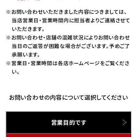
ホンダドリーム 横浜緑
お問い合わせいただきました内容につきましては、
ホンダドリーム 姫路
Hotmailをご利用の方
当店営業日・営業時間内に担当者よりご連絡させて
ホンダドリーム 西宮甲子園
いただきます。
千葉県
お問い合わせ・店舗の混雑状況によりお問い合わせ
Gmailをご利用の方
ホンダドリーム 船橋
当日のご返答が困難な場合がございます。予めご了
奈良県
承願います。
ホンダドリーム 松戸
営業日・営業時間は各店ホームページをご覧くださ
ホンダドリーム 奈良
い。
ホンダドリーム 蘇我
お問い合わせの内容について選択してください
埼玉県
ホンダドリーム ふかや花園
営業目的です
ホンダドリーム 鴻巣