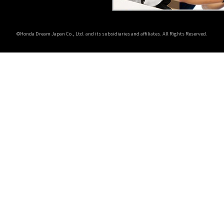
©Honda Dream Japan Co., Ltd. and its subsidiaries and affiliates. All Rights Reserved.