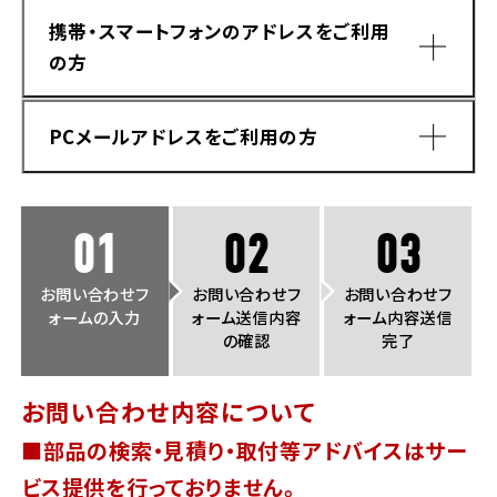
法人向けサービス
ホンダドリーム 葛飾
ホンダドリーム 一宮
ホンダドリーム 豊中
ホンダドリーム 福岡西
携帯・スマートフォンのアドレスをご利用
福島県
徳島県
の方
お問い合わせ
ホンダドリーム 大田
ホンダドリーム 豊橋
京都府
熊本県
ホンダドリーム 郡山
ホンダドリーム 徳島
PCメールアドレスをご利用の方
ホンダドリーム 立川
ホンダドリーム 名古屋上小田井
ホンダドリーム 京都伏見
ホンダドリーム 熊本
香川県
ホンダドリーム 京都右京
神奈川県
岐阜県
01
02
03
ホンダドリーム 高松
ホンダドリーム 磯子
ホンダドリーム 岐阜
ホンダドリーム 京都北山
お問い合わせフ
お問い合わせフ
お問い合わせフ
ォームの入力
ォーム送信内容
ォーム内容送信
高知県
ホンダドリーム 横浜都筑
の確認
完了
兵庫県
ホンダドリーム 高知
ホンダドリーム 横浜旭
お問い合わせ内容について
ホンダドリーム 神戸灘
■部品の検索・見積り・取付等アドバイスはサー
ホンダドリーム 川崎宮前
ドメイン指定受信手順
Yahoo!メールをご利用の方
ホンダドリーム 尼崎
ビス提供を行っておりません。