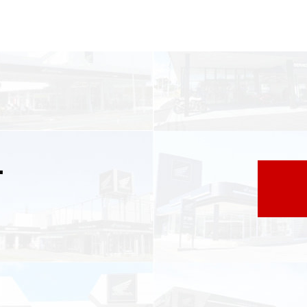
リア 店舗一覧
リア 店舗一覧
リア 店舗一覧
リア 店舗一覧
四国エリア 店舗一覧
リア 店舗一覧
県
都
県
府
県
県
ドリーム 盛岡
ドリーム 世田谷
ドリーム 名古屋中央
ドリーム 堺
ドリーム 岡山
ドリーム 博多
ホンダドリーム 西東京
ホンダドリーム 名古屋南
ホンダドリーム 箕面
ホンダドリーム 福岡東
す
ドリーム 練馬
ドリーム 小牧
ドリーム 藤井寺
ドリーム 久留米
ホンダドリーム 板橋
ホンダドリーム 名古屋東
ホンダドリーム 東淀川
ホンダドリーム 福岡春日
県
県
ドリーム 葛飾
ドリーム 一宮
ドリーム 豊中
ドリーム 福岡西
ホンダドリーム 大田
ホンダドリーム 豊橋
ドリーム 仙台泉
ドリーム 広島
ホンダドリーム 宮城岩沼
ホンダドリーム 福山
ドリーム 立川
ドリーム 名古屋上小田井
府
県
県
県
ドリーム 京都伏見
ドリーム 熊本
ホンダドリーム 京都右京
川県
県
ドリーム 郡山
ドリーム 徳島
ドリーム 磯子
ドリーム 岐阜
ドリーム 京都北山
ホンダドリーム 横浜都筑