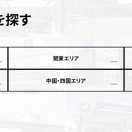
県
を探す
ドリーム 横浜旭
ホンダドリーム 川崎宮前
県
ドリーム 高松
ドリーム 横浜緑
ドリーム 神戸灘
ホンダドリーム 尼崎
県
ドリーム 姫路
ホンダドリーム 西宮甲子
県
ドリーム 高知
関東エリア
ドリーム 船橋
ホンダドリーム 松戸
県
ドリーム 蘇我
ドリーム 奈良
中国・四国エリア
県
ドリーム ふかや花園
ホンダドリーム 鴻巣
ドリーム 所沢
ホンダドリーム 大宮
ドリーム 狭山
ホンダドリーム 東浦和