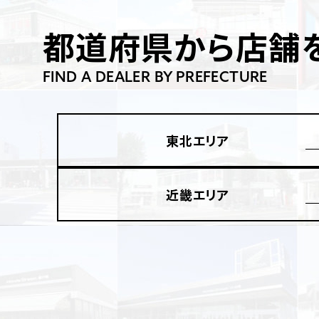
香川
都道府県から店舗
ホンダ
兵庫
ホンダ
ホンダ
ホンダ
FIND A DEALER BY PREFECTURE
高知
ホンダ
千葉
ホンダ
東北エリア
ホンダ
奈良
ホンダ
ホンダ
近畿エリア
埼玉
ホンダ
ホンダ
ホンダ