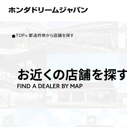
東北エ
関東エ
中部エ
近畿エ
中国・
九州エ
TOP
>
都道府県から店舗を探す
岩手
東京
愛知
大阪
岡山
福岡
ホンダ
ホンダ
ホンダ
ホンダ
ホンダ
ホンダ
お近くの店舗を探
ホンダ
ホンダ
ホンダ
ホンダ
宮城
広島
ホンダ
ホンダ
ホンダ
ホンダ
FIND A DEALER BY MAP
ホンダ
ホンダ
ホンダ
ホンダ
京都
熊本
福島
徳島
ホンダ
ホンダ
神奈
岐阜
ホンダ
ホンダ
ホンダ
ホンダ
ホンダ