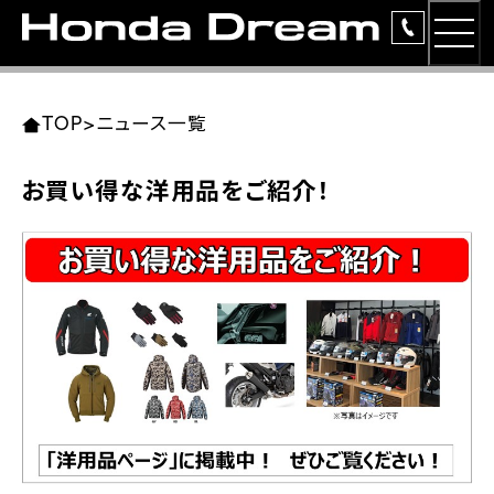
MEN
TOP
東北エリア 店舗一覧
関東エリア 店舗一覧
中部エリア 店舗一覧
近畿エリア 店舗一覧
中国・四国エリア 店舗一覧
九州エリア 店舗一覧
TOP
>
ニュース一覧
簡易お見積り
お買い得な洋用品をご紹介！
岩手県
東京都
愛知県
大阪府
岡山県
福岡県
ラインアップ
ホンダドリーム 盛岡
ホンダドリーム 世田谷
ホンダドリーム 名古屋中央
ホンダドリーム 堺
ホンダドリーム 岡山
ホンダドリーム 博多
安心のサービス
ホンダドリーム 西東京
ホンダドリーム 名古屋南
ホンダドリーム 箕面
ホンダドリーム 福岡東
レンタルバイク
宮城県
広島県
ホンダドリーム 練馬
ホンダドリーム 小牧
ホンダドリーム 藤井寺
ホンダドリーム 久留米
洋用品
ホンダドリーム 仙台泉
ホンダドリーム 広島
ホンダドリーム 板橋
ホンダドリーム 名古屋東
ホンダドリーム 東淀川
ホンダドリーム 福岡春日
イベント
ホンダドリーム 宮城岩沼
ホンダドリーム 福山