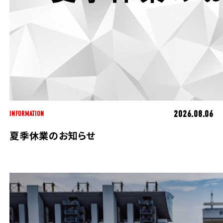
ホンダドリーム 横浜緑
ホンダドリーム 姫路
ホンダドリーム 西宮甲子園
千葉県
ホンダドリーム 船橋
奈良県
ホンダドリーム 松戸
ホンダドリーム 奈良
2026.08.06
INFORMATION
ホンダドリーム 蘇我
夏季休業のお知らせ
埼玉県
ホンダドリーム ふかや花園
ホンダドリーム 鴻巣