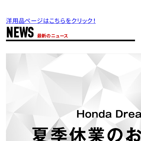
法人向けサービス
ホンダドリーム 葛飾
ホンダドリーム 一宮
ホンダドリーム 豊中
ホンダドリーム 福岡西
福島県
徳島県
洋用品ページはこちらをクリック！
お問い合わせ
ホンダドリーム 大田
ホンダドリーム 豊橋
京都府
熊本県
NEWS
ホンダドリーム 郡山
ホンダドリーム 徳島
最新のニュース
ホンダドリーム 立川
ホンダドリーム 名古屋上小田井
ホンダドリーム 京都伏見
ホンダドリーム 熊本
香川県
ホンダドリーム 京都右京
神奈川県
岐阜県
ホンダドリーム 高松
ホンダドリーム 磯子
ホンダドリーム 岐阜
ホンダドリーム 京都北山
高知県
ホンダドリーム 横浜都筑
兵庫県
ホンダドリーム 高知
ホンダドリーム 横浜旭
ホンダドリーム 神戸灘
ホンダドリーム 川崎宮前
ホンダドリーム 尼崎