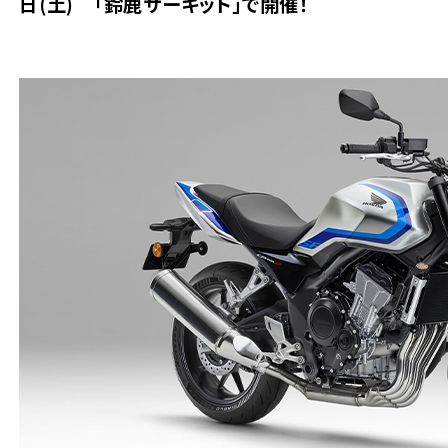
日(土) 「鈴鹿サーキット」で開催！